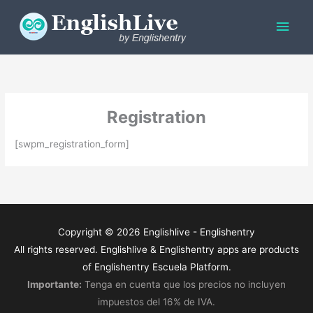
Skip
Main
to
content
Men
Registration
[swpm_registration_form]
Copyright © 2026
Englishlive
- Englishentry
All rights reserved. Englishlive & Englishentry apps are products
of Englishentry Escuela Platform.
Importante:
Tenga en cuenta que los precios no incluyen
impuestos del 16% de IVA.